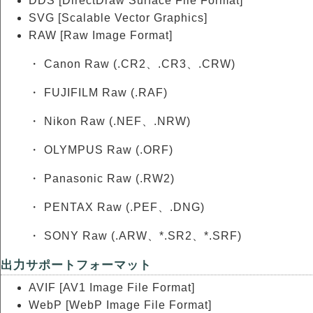
DDS [DirectDraw Surface File Format]
SVG [Scalable Vector Graphics]
RAW [Raw Image Format]
・ Canon Raw (.CR2、.CR3、.CRW)
・ FUJIFILM Raw (.RAF)
・ Nikon Raw (.NEF、.NRW)
・ OLYMPUS Raw (.ORF)
・ Panasonic Raw (.RW2)
・ PENTAX Raw (.PEF、.DNG)
・ SONY Raw (.ARW、*.SR2、*.SRF)
出力サポートフォーマット
AVIF [AV1 Image File Format]
WebP [WebP Image File Format]