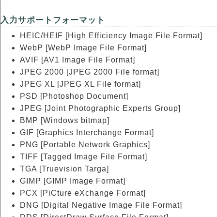
入力サポートフォーマット
HEIC/HEIF [High Efficiency Image File Format]
WebP [WebP Image File Format]
AVIF [AV1 Image File Format]
JPEG 2000 [JPEG 2000 File format]
JPEG XL [JPEG XL File format]
PSD [Photoshop Document]
JPEG [Joint Photographic Experts Group]
BMP [Windows bitmap]
GIF [Graphics Interchange Format]
PNG [Portable Network Graphics]
TIFF [Tagged Image File Format]
TGA [Truevision Targa]
GIMP [GIMP Image Format]
PCX [PiCture eXchange Format]
DNG [Digital Negative Image File Format]