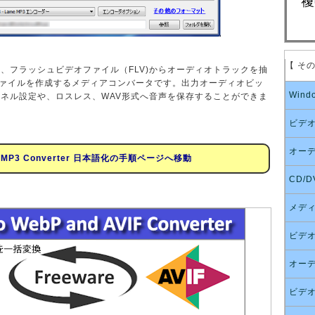
【 そ
erter は、フラッシュビデオファイル（FLV)からオーディオトラックを抽
オファイルを作成するメディアコンバータです。出力オーディオビッ
Wind
ネル設定や、ロスレス、WAV形式へ音声を保存することができま
ビデ
オー
to MP3 Converter 日本語化の手順ページへ移動
CD/D
メデ
ビデ
オー
ビデオ