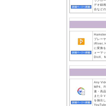
ウンロー
デオ録
合など
Hamst
プレーヤー、i
iRive
に変換
ォーマット
DivX、
Any V
MP4、
速・高
またＤＶ
を抽出し
YouT