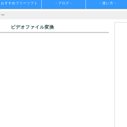
おすすめフリーソフト
- ブログ -
- 使い方 -
ター
ビデオファイル変換