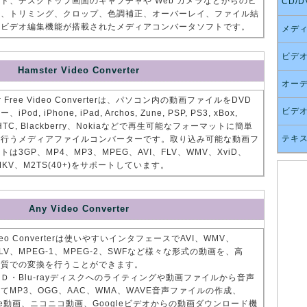
ド、デスクトップ画面のキャプチャや Web カメラなどからのビ
CD/D
画、トリミング、クロップ、色調補正、オーバーレイ、ファイル結
のビデオ編集機能が搭載されたメディアコンバータソフトです。
メデ
ビデ
Hamster Video Converter
オー
er Free Video Converterは、パソコン内の動画ファイルをDVD
ビデオ
Pod, iPhone, iPad, Archos, Zune, PSP, PS3, xBox,
r, HTC, Blackberry、Nokiaなどで再生可能なフォーマットに簡単
テキ
を行うメディアファイルコンバーターです。取り込み可能な動画フ
は3GP、MP4、MP3、MPEG、AVI、FLV、WMV、XviD、
MKV、M2TS(40+)をサポートしています。
Any Video Converter
ideo Converterは使いやすいインタフェースでAVI、WMV、
FLV、MPEG-1、MPEG-2、SWFなど様々な形式の動画を、高
品質での変換を行うことができます。
Ｄ・Blu-rayディスクへのライティングや動画ファイルから音声
てMP3、OGG、AAC、WMA、WAVE音声ファイルの作成、
ube動画、ニコニコ動画、Googleビデオからの動画ダウンロード機