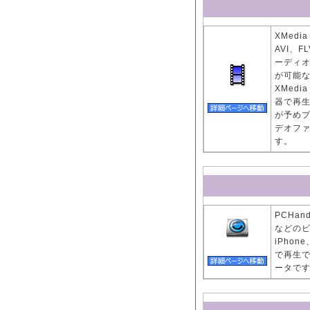
XMedi
AVI、
ーディ
が可能
XMedi
器で再生
が予め
デオフ
す。
PCHand 
などのビ
iPhon
で再生
ータで