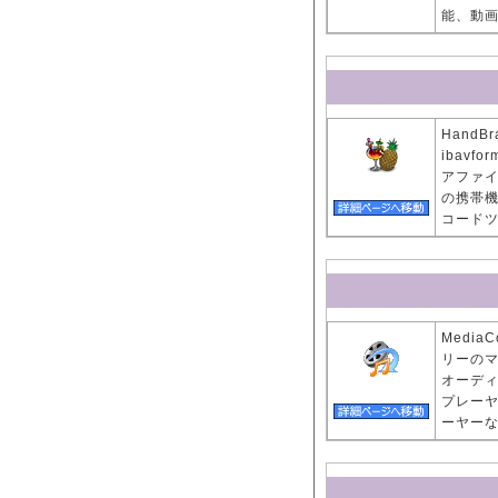
能、動
Hand
ibavf
アファイル
の携帯
コード
Medi
リーの
オーディ
プレーヤ
ーヤー