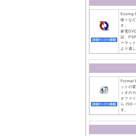
Eusin
様々な
す。
家電DV
話、PS
ーマッ
より適
Forma
ットの変
ィオの
オファイル
ら IS
す。