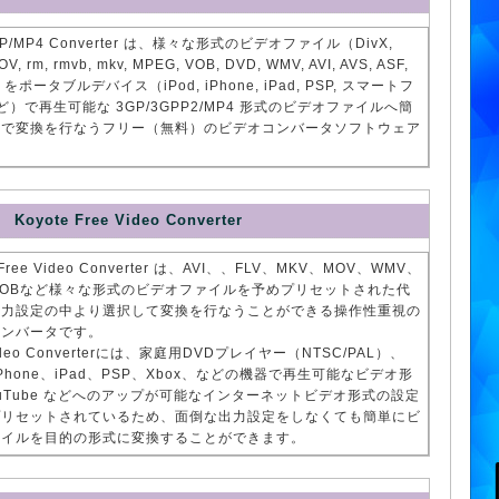
GP/MP4 Converter は、様々な形式のビデオファイル（DivX,
OV, rm, rmvb, mkv, MPEG, VOB, DVD, WMV, AVI, AVS, ASF,
 ）をポータブルデバイス（iPod, iPhone, iPad, PSP, スマートフ
など）で再生可能な 3GP/3GPP2/MP4 形式のビデオファイルへ簡
作で変換を行なうフリー（無料）のビデオコンバータソフトウェア
Koyote Free Video Converter
 Free Video Converter は、AVI、、FLV、MKV、MOV、WMV、
VOBなど様々な形式のビデオファイルを予めプリセットされた代
出力設定の中より選択して変換を行なうことができる操作性重視の
コンバータです。
Video Converterには、家庭用DVDプレイヤー（NTSC/PAL）、
iPhone、iPad、PSP、Xbox、などの機器で再生可能なビデオ形
ouTube などへのアップが可能なインターネットビデオ形式の設定
プリセットされているため、面倒な出力設定をしなくても簡単にビ
ァイルを目的の形式に変換することができます。