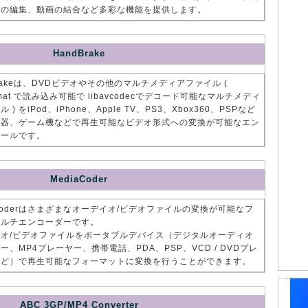
画の編集、動画の結合など多彩な機能を提供します。
HandBrake
Brakeは、DVDビデオやその他のマルチメディアファイル (
ormat で読み込み可能で libavcodecでデコード可能なマルチメディ
 ) をiPod、iPhone、Apple TV、PS3、Xbox360、PSPなど
機器、ゲーム機などで再生可能なビデオ形式への変換が可能なエン
ツールです。
MediaCoder
aCoderはさまざまなオーデイオ/ビデオファイルの変換が可能なフ
マルチエンコーダーです。
オ/ビデオファイルをポータブルデバイス（デジタルオーディオ
ー、MP4プレーヤー、携帯電話、PDA、PSP、VCD / DVDプレ
など）で再生可能なフォーマットに変換を行うことができます。
ABC 3GP/MP4 Converter