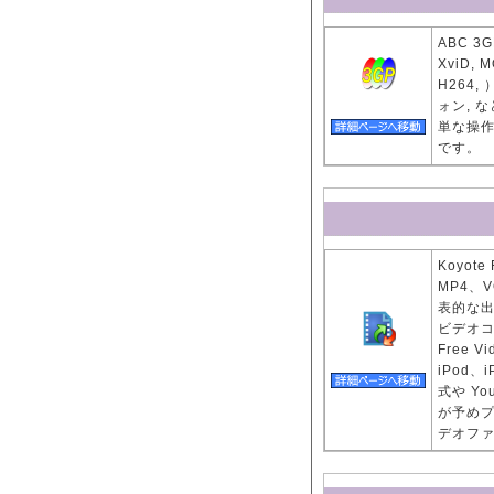
ABC 3
XviD, M
H264,
ォン, 
単な操
です。
Koyote
MP4、
表的な
ビデオ
Free 
iPod、
式や Y
が予め
デオフ